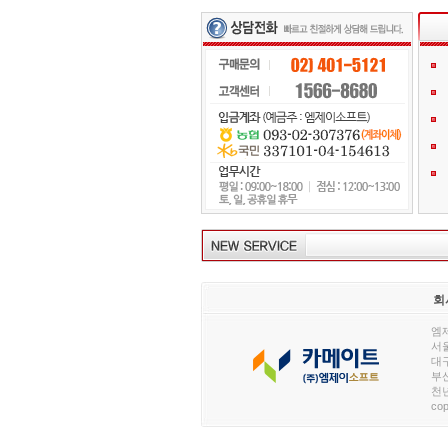
회
엠제
서울
대구
부산
천년
cop