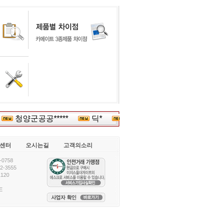
청양군공공*****
딕*
(주)삼***
(주)코시***
센터
오시는길
고객의소리
0758
-3555
120
E