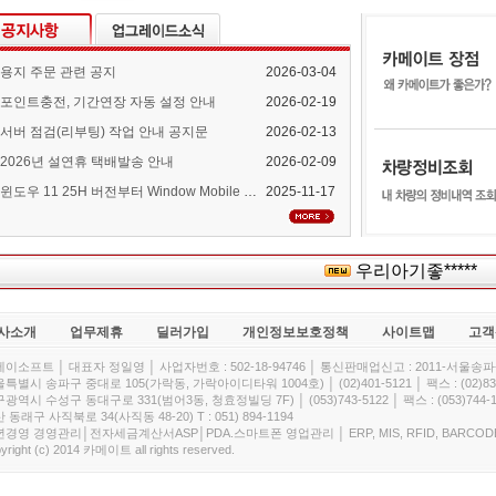
용지 주문 관련 공지
2026-03-04
포인트충전, 기간연장 자동 설정 안내
2026-02-19
서버 점검(리부팅) 작업 안내 공지문
2026-02-13
2026년 설연휴 택배발송 안내
2026-02-09
윈도우 11 25H 버전부터 Window Mobile Device Center 지원 중단 안내
2025-11-17
우리아기좋*****
사소개
업무제휴
딜러가입
개인정보보호정책
사이트맵
고객
이소프트 │ 대표자 정일영 │ 사업자번호 : 502-18-94746 │ 통신판매업신고 : 2011-서울송파-
특별시 송파구 중대로 105(가락동, 가락아이디타워 1004호) │ (02)401-5121 │ 팩스 : (02)832
광역시 수성구 동대구로 331(범어3동, 청효정빌딩 7F) │ (053)743-5122 │ 팩스 : (053)744-1
 동래구 사직북로 34(사직동 48-20) T : 051) 894-1194
경영 경영관리│전자세금계산서ASP│PDA.스마트폰 영업관리 │ ERP, MIS, RFID, BARCOD
yright (c) 2014 카메이트 all rights reserved.