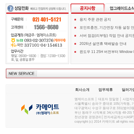
용지 주문 관련 공지
포인트충전, 기간연장 자동 설정 
서버 점검(리부팅) 작업 안내 공지
2026년 설연휴 택배발송 안내
회사소개
업무제휴
딜러가
엠제이소프트 │ 대표자 정일영 │ 사업자번호 :
서울특별시 송파구 중대로 105(가락동, 가락아이디
대구광역시 수성구 동대구로 331(범어3동, 청효정빌
부산 동래구 사직북로 34(사직동 48-20) T : 
천년경영 경영관리│전자세금계산서ASP│PDA.
copyright (c) 2014 카메이트 all rights res