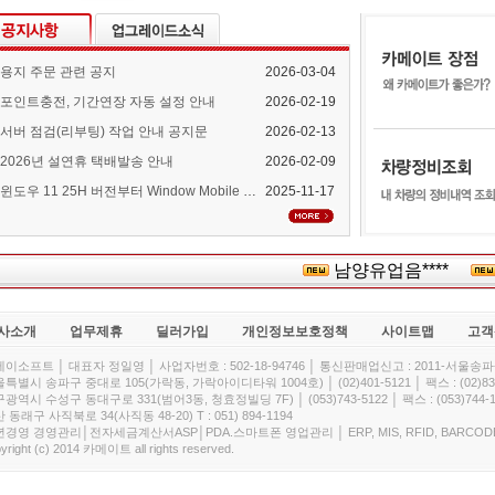
용지 주문 관련 공지
2026-03-04
포인트충전, 기간연장 자동 설정 안내
2026-02-19
서버 점검(리부팅) 작업 안내 공지문
2026-02-13
2026년 설연휴 택배발송 안내
2026-02-09
윈도우 11 25H 버전부터 Window Mobile Device Center 지원 중단 안내
2025-11-17
남양유업음****
(
사소개
업무제휴
딜러가입
개인정보보호정책
사이트맵
고객
이소프트 │ 대표자 정일영 │ 사업자번호 : 502-18-94746 │ 통신판매업신고 : 2011-서울송파-
특별시 송파구 중대로 105(가락동, 가락아이디타워 1004호) │ (02)401-5121 │ 팩스 : (02)832
광역시 수성구 동대구로 331(범어3동, 청효정빌딩 7F) │ (053)743-5122 │ 팩스 : (053)744-1
 동래구 사직북로 34(사직동 48-20) T : 051) 894-1194
경영 경영관리│전자세금계산서ASP│PDA.스마트폰 영업관리 │ ERP, MIS, RFID, BARCOD
yright (c) 2014 카메이트 all rights reserved.