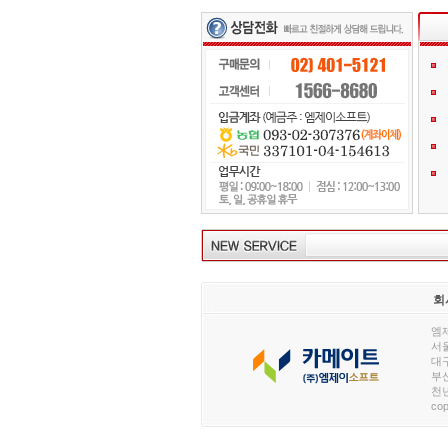
회
엠제
서울
대구
부산
천년
cop