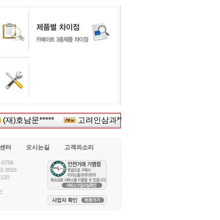
재)호남문*****
고려인삼과****
에스케이에*****
센터
오시는길
고객의소리
0758
-3555
120
E