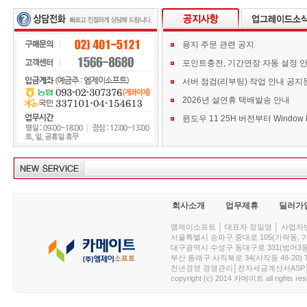
용지 주문 관련 공지
포인트충전, 기간연장 자동 설정 
서버 점검(리부팅) 작업 안내 공지
2026년 설연휴 택배발송 안내
회사소개
업무제휴
딜러가
엠제이소프트 │ 대표자 정일영 │ 사업자번호 :
서울특별시 송파구 중대로 105(가락동, 가락아이디
대구광역시 수성구 동대구로 331(범어3동, 청효정빌
부산 동래구 사직북로 34(사직동 48-20) T : 
천년경영 경영관리│전자세금계산서ASP│PDA.
copyright (c) 2014 카메이트 all rights res