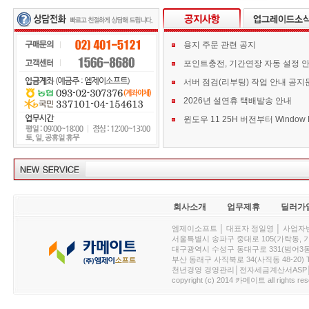
용지 주문 관련 공지
포인트충전, 기간연장 자동 설정 
서버 점검(리부팅) 작업 안내 공지
2026년 설연휴 택배발송 안내
회사소개
업무제휴
딜러가
엠제이소프트 │ 대표자 정일영 │ 사업자번호 :
서울특별시 송파구 중대로 105(가락동, 가락아이디
대구광역시 수성구 동대구로 331(범어3동, 청효정빌
부산 동래구 사직북로 34(사직동 48-20) T : 
천년경영 경영관리│전자세금계산서ASP│PDA.
copyright (c) 2014 카메이트 all rights res