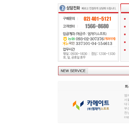
회
엠제
서울
대구
부산
천년
cop