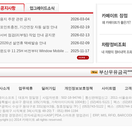
용지 주문 관련 공지
2026-03-04
포인트충전, 기간연장 자동 설정 안내
2026-02-19
서버 점검(리부팅) 작업 안내 공지문
2026-02-13
2026년 설연휴 택배발송 안내
2026-02-09
윈도우 11 25H 버전부터 Window Mobile Device Center 지원 중단 안내
2025-11-17
부산우유금곡***
사소개
업무제휴
딜러가입
개인정보보호정책
사이트맵
고객
이소프트 │ 대표자 정일영 │ 사업자번호 : 502-18-94746 │ 통신판매업신고 : 2011-서울송파-
특별시 송파구 중대로 105(가락동, 가락아이디타워 1004호) │ (02)401-5121 │ 팩스 : (02)832
광역시 수성구 동대구로 331(범어3동, 청효정빌딩 7F) │ (053)743-5122 │ 팩스 : (053)744-1
 동래구 사직북로 34(사직동 48-20) T : 051) 894-1194
경영 경영관리│전자세금계산서ASP│PDA.스마트폰 영업관리 │ ERP, MIS, RFID, BARCOD
yright (c) 2014 카메이트 all rights reserved.