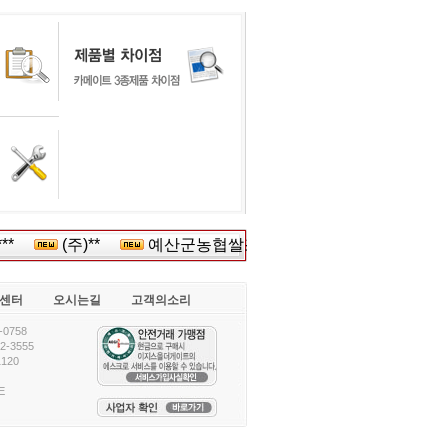
**
(주)**
예산군농협쌀조합*******
(주)강남****
센터
오시는길
고객의소리
0758
-3555
120
E