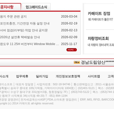
용지 주문 관련 공지
2026-03-04
포인트충전, 기간연장 자동 설정 안내
2026-02-19
서버 점검(리부팅) 작업 안내 공지문
2026-02-13
2026년 설연휴 택배발송 안내
2026-02-09
윈도우 11 25H 버전부터 Window Mobile Device Center 지원 중단 안내
2025-11-17
경남도립양산*****
사소개
업무제휴
딜러가입
개인정보보호정책
사이트맵
고객
이소프트 │ 대표자 정일영 │ 사업자번호 : 502-18-94746 │ 통신판매업신고 : 2011-서울송파-
특별시 송파구 중대로 105(가락동, 가락아이디타워 1004호) │ (02)401-5121 │ 팩스 : (02)832
광역시 수성구 동대구로 331(범어3동, 청효정빌딩 7F) │ (053)743-5122 │ 팩스 : (053)744-1
 동래구 사직북로 34(사직동 48-20) T : 051) 894-1194
경영 경영관리│전자세금계산서ASP│PDA.스마트폰 영업관리 │ ERP, MIS, RFID, BARCOD
yright (c) 2014 카메이트 all rights reserved.