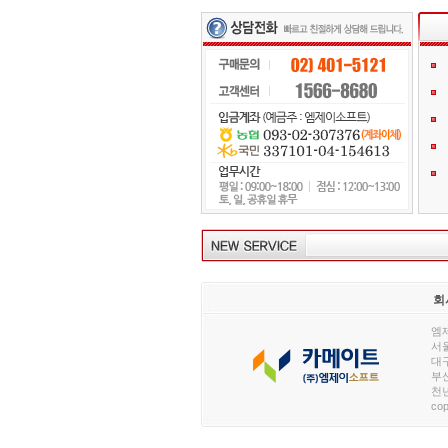
회
엠제
서울
대구
부산
천년
cop