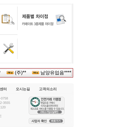
*
(주)**
남양유업음****
한진산업***
한성대
센터
오시는길
고객의소리
0758
-3555
120
E