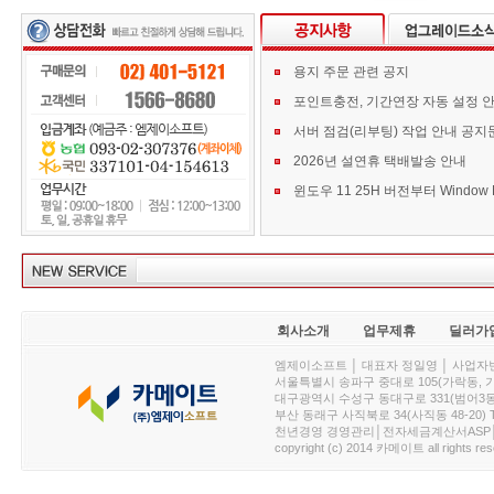
용지 주문 관련 공지
포인트충전, 기간연장 자동 설정 
서버 점검(리부팅) 작업 안내 공지
2026년 설연휴 택배발송 안내
회사소개
업무제휴
딜러가
엠제이소프트 │ 대표자 정일영 │ 사업자번호 :
서울특별시 송파구 중대로 105(가락동, 가락아이디
대구광역시 수성구 동대구로 331(범어3동, 청효정빌
부산 동래구 사직북로 34(사직동 48-20) T : 
천년경영 경영관리│전자세금계산서ASP│PDA.
copyright (c) 2014 카메이트 all rights res