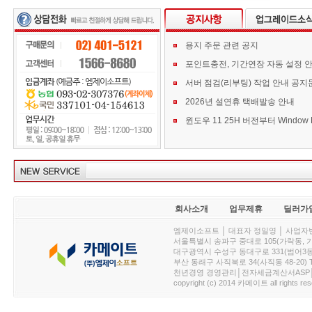
용지 주문 관련 공지
포인트충전, 기간연장 자동 설정 
서버 점검(리부팅) 작업 안내 공지
2026년 설연휴 택배발송 안내
회사소개
업무제휴
딜러가
엠제이소프트 │ 대표자 정일영 │ 사업자번호 :
서울특별시 송파구 중대로 105(가락동, 가락아이디
대구광역시 수성구 동대구로 331(범어3동, 청효정빌
부산 동래구 사직북로 34(사직동 48-20) T : 
천년경영 경영관리│전자세금계산서ASP│PDA.
copyright (c) 2014 카메이트 all rights res