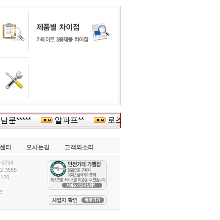
문*****
알파프**
로즈맘여성산*****
울산능력*
센터
오시는길
고객의소리
0758
-3555
120
E