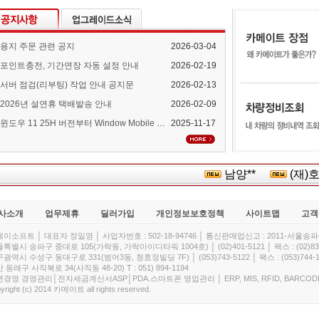
용지 주문 관련 공지
2026-03-04
포인트충전, 기간연장 자동 설정 안내
2026-02-19
서버 점검(리부팅) 작업 안내 공지문
2026-02-13
2026년 설연휴 택배발송 안내
2026-02-09
윈도우 11 25H 버전부터 Window Mobile Device Center 지원 중단 안내
2025-11-17
남양**
(재)호남
사소개
업무제휴
딜러가입
개인정보보호정책
사이트맵
고객
이소프트 │ 대표자 정일영 │ 사업자번호 : 502-18-94746 │ 통신판매업신고 : 2011-서울송파-
특별시 송파구 중대로 105(가락동, 가락아이디타워 1004호) │ (02)401-5121 │ 팩스 : (02)832
광역시 수성구 동대구로 331(범어3동, 청효정빌딩 7F) │ (053)743-5122 │ 팩스 : (053)744-1
 동래구 사직북로 34(사직동 48-20) T : 051) 894-1194
경영 경영관리│전자세금계산서ASP│PDA.스마트폰 영업관리 │ ERP, MIS, RFID, BARCOD
yright (c) 2014 카메이트 all rights reserved.