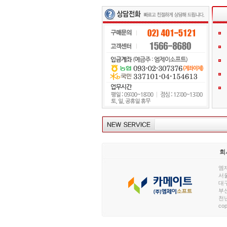
회
엠제
서울
대구
부산
천년
cop