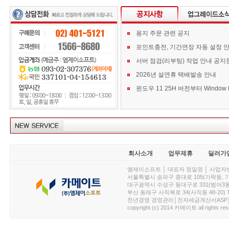
용지 주문 관련 공지
포인트충전, 기간연장 자동 설정 
서버 점검(리부팅) 작업 안내 공지
2026년 설연휴 택배발송 안내
회사소개
업무제휴
딜러가
엠제이소프트 │ 대표자 정일영 │ 사업자번호 :
서울특별시 송파구 중대로 105(가락동, 가락아이디
대구광역시 수성구 동대구로 331(범어3동, 청효정빌
부산 동래구 사직북로 34(사직동 48-20) T : 
천년경영 경영관리│전자세금계산서ASP│PDA.
copyright (c) 2014 카메이트 all rights res