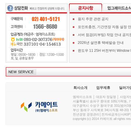
용지 주문 관련 공지
포인트충전, 기간연장 자동 설정 
서버 점검(리부팅) 작업 안내 공지
2026년 설연휴 택배발송 안내
회사소개
업무제휴
딜러가
엠제이소프트 │ 대표자 정일영 │ 사업자번호 :
서울특별시 송파구 중대로 105(가락동, 가락아이디
대구광역시 수성구 동대구로 331(범어3동, 청효정빌
부산 동래구 사직북로 34(사직동 48-20) T : 
천년경영 경영관리│전자세금계산서ASP│PDA.
copyright (c) 2014 카메이트 all rights res