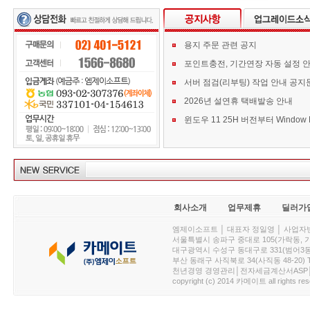
용지 주문 관련 공지
포인트충전, 기간연장 자동 설정 
서버 점검(리부팅) 작업 안내 공지
2026년 설연휴 택배발송 안내
회사소개
업무제휴
딜러가
엠제이소프트 │ 대표자 정일영 │ 사업자번호 :
서울특별시 송파구 중대로 105(가락동, 가락아이디
대구광역시 수성구 동대구로 331(범어3동, 청효정빌
부산 동래구 사직북로 34(사직동 48-20) T : 
천년경영 경영관리│전자세금계산서ASP│PDA.
copyright (c) 2014 카메이트 all rights res