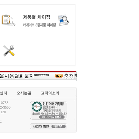
용달화물자********
충청북도보*****
(주)현****
센터
오시는길
고객의소리
0758
-3555
120
E