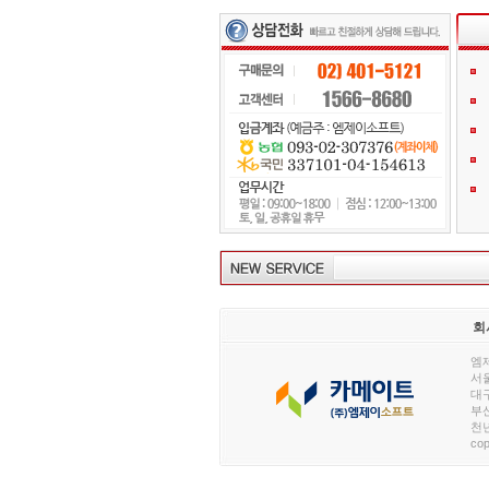
회
엠제
서울
대구
부산
천년
cop