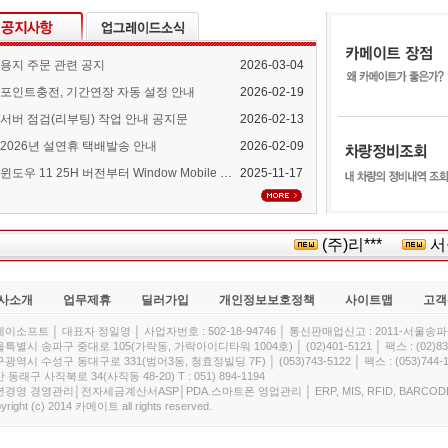
용지 주문 관련 공지
2026-03-04
포인트충전, 기간연장 자동 설정 안내
2026-02-19
서버 점검(리부팅) 작업 안내 공지문
2026-02-13
2026년 설연휴 택배발송 안내
2026-02-09
윈도우 11 25H 버전부터 Window Mobile Device Center 지원 중단 안내
2025-11-17
(주)리***
서울시
사소개
업무제휴
딜러가입
개인정보보호정책
사이트맵
고객
이소프트 │ 대표자 정일영 │ 사업자번호 : 502-18-94746 │ 통신판매업신고 : 2011-서울송파-
특별시 송파구 중대로 105(가락동, 가락아이디타워 1004호) │ (02)401-5121 │ 팩스 : (02)832
광역시 수성구 동대구로 331(범어3동, 청효정빌딩 7F) │ (053)743-5122 │ 팩스 : (053)744-1
 동래구 사직북로 34(사직동 48-20) T : 051) 894-1194
경영 경영관리│전자세금계산서ASP│PDA.스마트폰 영업관리 │ ERP, MIS, RFID, BARCOD
yright (c) 2014 카메이트 all rights reserved.