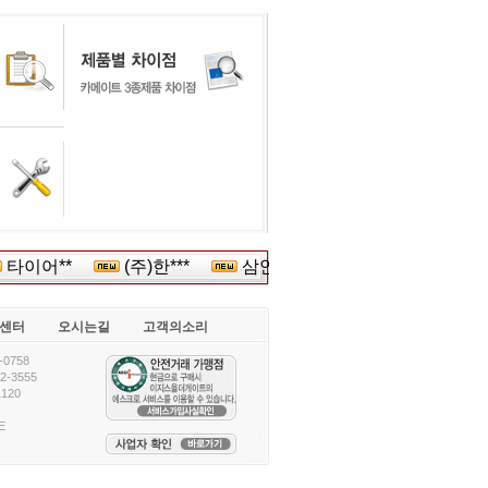
이어**
(주)한***
삼안엘리베*****
롯데칠***
센터
오시는길
고객의소리
0758
-3555
120
E