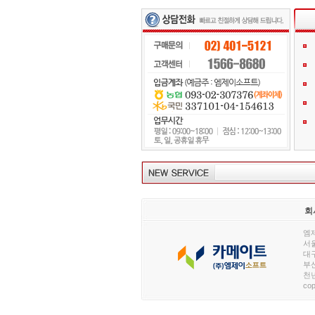
회
엠제
서울
대구
부산
천년
cop