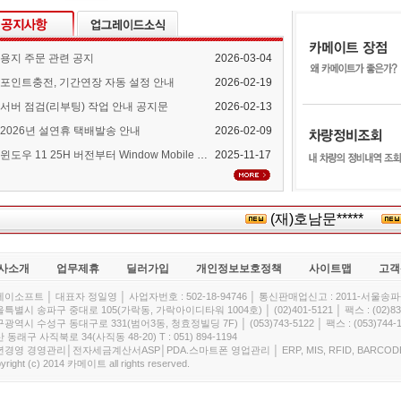
용지 주문 관련 공지
2026-03-04
포인트충전, 기간연장 자동 설정 안내
2026-02-19
서버 점검(리부팅) 작업 안내 공지문
2026-02-13
2026년 설연휴 택배발송 안내
2026-02-09
윈도우 11 25H 버전부터 Window Mobile Device Center 지원 중단 안내
2025-11-17
(재)호남문*****
타
사소개
업무제휴
딜러가입
개인정보보호정책
사이트맵
고객
이소프트 │ 대표자 정일영 │ 사업자번호 : 502-18-94746 │ 통신판매업신고 : 2011-서울송파-
특별시 송파구 중대로 105(가락동, 가락아이디타워 1004호) │ (02)401-5121 │ 팩스 : (02)832
광역시 수성구 동대구로 331(범어3동, 청효정빌딩 7F) │ (053)743-5122 │ 팩스 : (053)744-1
 동래구 사직북로 34(사직동 48-20) T : 051) 894-1194
경영 경영관리│전자세금계산서ASP│PDA.스마트폰 영업관리 │ ERP, MIS, RFID, BARCOD
yright (c) 2014 카메이트 all rights reserved.