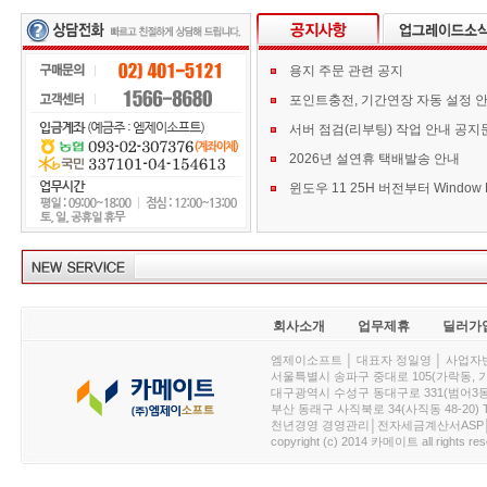
용지 주문 관련 공지
포인트충전, 기간연장 자동 설정 
서버 점검(리부팅) 작업 안내 공지
2026년 설연휴 택배발송 안내
회사소개
업무제휴
딜러가
엠제이소프트 │ 대표자 정일영 │ 사업자번호 :
서울특별시 송파구 중대로 105(가락동, 가락아이디
대구광역시 수성구 동대구로 331(범어3동, 청효정빌
부산 동래구 사직북로 34(사직동 48-20) T : 
천년경영 경영관리│전자세금계산서ASP│PDA.
copyright (c) 2014 카메이트 all rights res