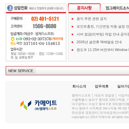
용지 주문 관련 공지
포인트충전, 기간연장 자동 설정 
서버 점검(리부팅) 작업 안내 공지
2026년 설연휴 택배발송 안내
회사소개
업무제휴
딜러가
엠제이소프트 │ 대표자 정일영 │ 사업자번호 :
서울특별시 송파구 중대로 105(가락동, 가락아이디
대구광역시 수성구 동대구로 331(범어3동, 청효정빌
부산 동래구 사직북로 34(사직동 48-20) T : 
천년경영 경영관리│전자세금계산서ASP│PDA.
copyright (c) 2014 카메이트 all rights res