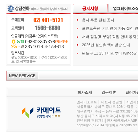
용지 주문 관련 공지
포인트충전, 기간연장 자동 설정 
서버 점검(리부팅) 작업 안내 공지
2026년 설연휴 택배발송 안내
회사소개
업무제휴
딜러가
엠제이소프트 │ 대표자 정일영 │ 사업자번호 :
서울특별시 송파구 중대로 105(가락동, 가락아이디
대구광역시 수성구 동대구로 331(범어3동, 청효정빌
부산 동래구 사직북로 34(사직동 48-20) T : 
천년경영 경영관리│전자세금계산서ASP│PDA.
copyright (c) 2014 카메이트 all rights res