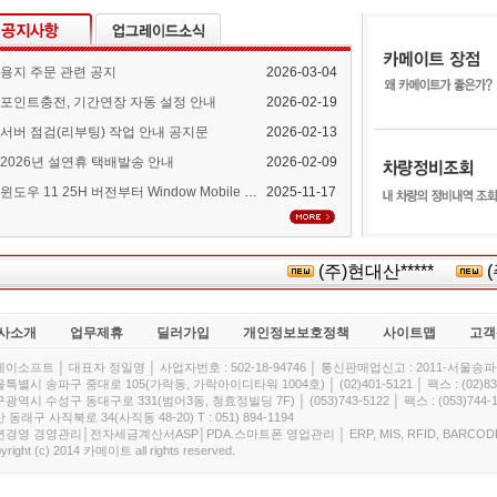
용지 주문 관련 공지
2026-03-04
포인트충전, 기간연장 자동 설정 안내
2026-02-19
서버 점검(리부팅) 작업 안내 공지문
2026-02-13
2026년 설연휴 택배발송 안내
2026-02-09
윈도우 11 25H 버전부터 Window Mobile Device Center 지원 중단 안내
2025-11-17
(주)현대산*****
(주
사소개
업무제휴
딜러가입
개인정보보호정책
사이트맵
고객
이소프트 │ 대표자 정일영 │ 사업자번호 : 502-18-94746 │ 통신판매업신고 : 2011-서울송파-
특별시 송파구 중대로 105(가락동, 가락아이디타워 1004호) │ (02)401-5121 │ 팩스 : (02)832
광역시 수성구 동대구로 331(범어3동, 청효정빌딩 7F) │ (053)743-5122 │ 팩스 : (053)744-1
 동래구 사직북로 34(사직동 48-20) T : 051) 894-1194
경영 경영관리│전자세금계산서ASP│PDA.스마트폰 영업관리 │ ERP, MIS, RFID, BARCOD
yright (c) 2014 카메이트 all rights reserved.