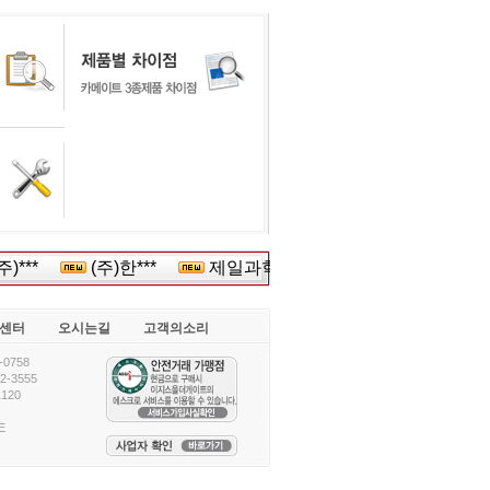
)***
(주)한***
제일과학***
예산군농협쌀조합***
센터
오시는길
고객의소리
0758
-3555
120
E