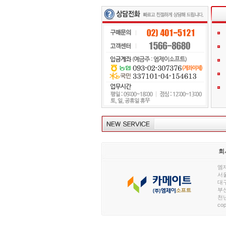
회
엠제
서울
대구
부산
천년
cop