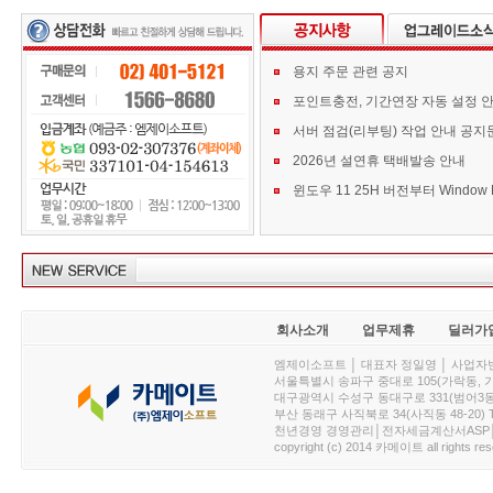
용지 주문 관련 공지
포인트충전, 기간연장 자동 설정 
서버 점검(리부팅) 작업 안내 공지
2026년 설연휴 택배발송 안내
회사소개
업무제휴
딜러가
엠제이소프트 │ 대표자 정일영 │ 사업자번호 :
서울특별시 송파구 중대로 105(가락동, 가락아이디
대구광역시 수성구 동대구로 331(범어3동, 청효정빌
부산 동래구 사직북로 34(사직동 48-20) T : 
천년경영 경영관리│전자세금계산서ASP│PDA.
copyright (c) 2014 카메이트 all rights res