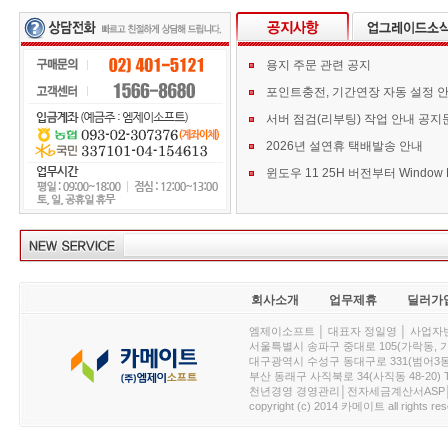
용지 주문 관련 공지
포인트충전, 기간연장 자동 설정 
서버 점검(리부팅) 작업 안내 공지
2026년 설연휴 택배발송 안내
회사소개
업무제휴
딜러가
엠제이소프트 │ 대표자 정일영 │ 사업자번호 :
서울특별시 송파구 중대로 105(가락동, 가락아이디
대구광역시 수성구 동대구로 331(범어3동, 청효정빌
부산 동래구 사직북로 34(사직동 48-20) T : 
천년경영 경영관리│전자세금계산서ASP│PDA.
copyright (c) 2014 카메이트 all rights res