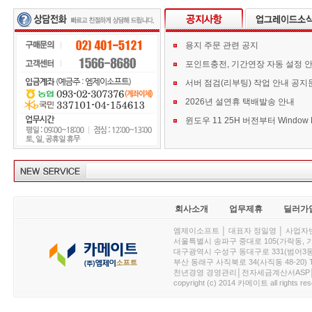
용지 주문 관련 공지
포인트충전, 기간연장 자동 설정 
서버 점검(리부팅) 작업 안내 공지
2026년 설연휴 택배발송 안내
회사소개
업무제휴
딜러가
엠제이소프트 │ 대표자 정일영 │ 사업자번호 :
서울특별시 송파구 중대로 105(가락동, 가락아이디
대구광역시 수성구 동대구로 331(범어3동, 청효정빌
부산 동래구 사직북로 34(사직동 48-20) T : 
천년경영 경영관리│전자세금계산서ASP│PDA.
copyright (c) 2014 카메이트 all rights res