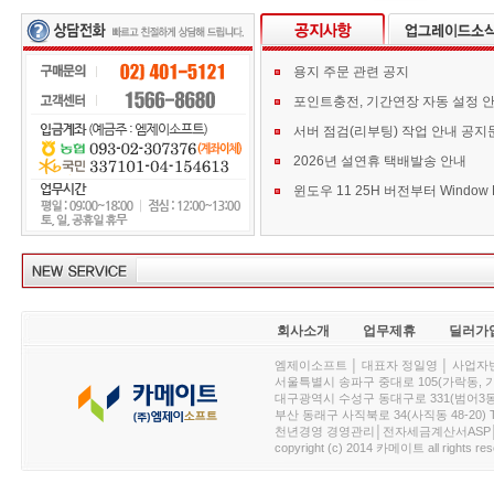
용지 주문 관련 공지
포인트충전, 기간연장 자동 설정 
서버 점검(리부팅) 작업 안내 공지
2026년 설연휴 택배발송 안내
회사소개
업무제휴
딜러가
엠제이소프트 │ 대표자 정일영 │ 사업자번호 :
서울특별시 송파구 중대로 105(가락동, 가락아이디
대구광역시 수성구 동대구로 331(범어3동, 청효정빌
부산 동래구 사직북로 34(사직동 48-20) T : 
천년경영 경영관리│전자세금계산서ASP│PDA.
copyright (c) 2014 카메이트 all rights res