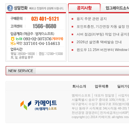
용지 주문 관련 공지
포인트충전, 기간연장 자동 설정 
서버 점검(리부팅) 작업 안내 공지
2026년 설연휴 택배발송 안내
회사소개
업무제휴
딜러가
엠제이소프트 │ 대표자 정일영 │ 사업자번호 :
서울특별시 송파구 중대로 105(가락동, 가락아이디
대구광역시 수성구 동대구로 331(범어3동, 청효정빌
부산 동래구 사직북로 34(사직동 48-20) T : 
천년경영 경영관리│전자세금계산서ASP│PDA.
copyright (c) 2014 카메이트 all rights res