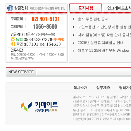
용지 주문 관련 공지
포인트충전, 기간연장 자동 설정 
서버 점검(리부팅) 작업 안내 공지
2026년 설연휴 택배발송 안내
회사소개
업무제휴
딜러가
엠제이소프트 │ 대표자 정일영 │ 사업자번호 :
서울특별시 송파구 중대로 105(가락동, 가락아이디
대구광역시 수성구 동대구로 331(범어3동, 청효정빌
부산 동래구 사직북로 34(사직동 48-20) T : 
천년경영 경영관리│전자세금계산서ASP│PDA.
copyright (c) 2014 카메이트 all rights res