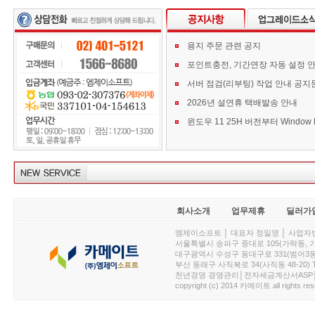
용지 주문 관련 공지
포인트충전, 기간연장 자동 설정 
서버 점검(리부팅) 작업 안내 공지
2026년 설연휴 택배발송 안내
회사소개
업무제휴
딜러가
엠제이소프트 │ 대표자 정일영 │ 사업자번호 :
서울특별시 송파구 중대로 105(가락동, 가락아이디
대구광역시 수성구 동대구로 331(범어3동, 청효정빌
부산 동래구 사직북로 34(사직동 48-20) T : 
천년경영 경영관리│전자세금계산서ASP│PDA.
copyright (c) 2014 카메이트 all rights res