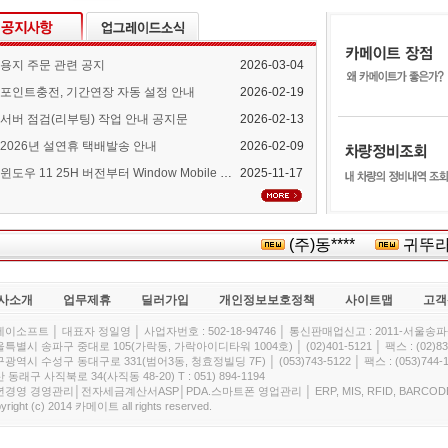
용지 주문 관련 공지
2026-03-04
포인트충전, 기간연장 자동 설정 안내
2026-02-19
서버 점검(리부팅) 작업 안내 공지문
2026-02-13
2026년 설연휴 택배발송 안내
2026-02-09
윈도우 11 25H 버전부터 Window Mobile Device Center 지원 중단 안내
2025-11-17
(주)동****
귀뚜라미보
사소개
업무제휴
딜러가입
개인정보보호정책
사이트맵
고객
이소프트 │ 대표자 정일영 │ 사업자번호 : 502-18-94746 │ 통신판매업신고 : 2011-서울송파-
특별시 송파구 중대로 105(가락동, 가락아이디타워 1004호) │ (02)401-5121 │ 팩스 : (02)832
광역시 수성구 동대구로 331(범어3동, 청효정빌딩 7F) │ (053)743-5122 │ 팩스 : (053)744-1
 동래구 사직북로 34(사직동 48-20) T : 051) 894-1194
경영 경영관리│전자세금계산서ASP│PDA.스마트폰 영업관리 │ ERP, MIS, RFID, BARCOD
yright (c) 2014 카메이트 all rights reserved.