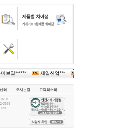
일******
제일산업***
오리*
서울시용달화물자*
센터
오시는길
고객의소리
0758
-3555
120
E