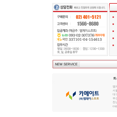
회
엠제
서울
대구
부산
천년
cop