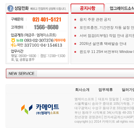
용지 주문 관련 공지
포인트충전, 기간연장 자동 설정 
서버 점검(리부팅) 작업 안내 공지
2026년 설연휴 택배발송 안내
회사소개
업무제휴
딜러가
엠제이소프트 │ 대표자 정일영 │ 사업자번호 :
서울특별시 송파구 중대로 105(가락동, 가락아이디
대구광역시 수성구 동대구로 331(범어3동, 청효정빌
부산 동래구 사직북로 34(사직동 48-20) T : 
천년경영 경영관리│전자세금계산서ASP│PDA.
copyright (c) 2014 카메이트 all rights res