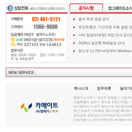
용지 주문 관련 공지
포인트충전, 기간연장 자동 설정 
서버 점검(리부팅) 작업 안내 공지
2026년 설연휴 택배발송 안내
회사소개
업무제휴
딜러가
엠제이소프트 │ 대표자 정일영 │ 사업자번호 :
서울특별시 송파구 중대로 105(가락동, 가락아이디
대구광역시 수성구 동대구로 331(범어3동, 청효정빌
부산 동래구 사직북로 34(사직동 48-20) T : 
천년경영 경영관리│전자세금계산서ASP│PDA.
copyright (c) 2014 카메이트 all rights res