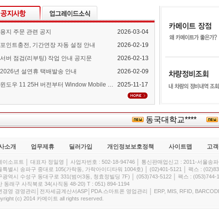
용지 주문 관련 공지
2026-03-04
포인트충전, 기간연장 자동 설정 안내
2026-02-19
서버 점검(리부팅) 작업 안내 공지문
2026-02-13
2026년 설연휴 택배발송 안내
2026-02-09
윈도우 11 25H 버전부터 Window Mobile Device Center 지원 중단 안내
2025-11-17
동국대학교****
(
사소개
업무제휴
딜러가입
개인정보보호정책
사이트맵
고객
이소프트 │ 대표자 정일영 │ 사업자번호 : 502-18-94746 │ 통신판매업신고 : 2011-서울송파-
특별시 송파구 중대로 105(가락동, 가락아이디타워 1004호) │ (02)401-5121 │ 팩스 : (02)832
광역시 수성구 동대구로 331(범어3동, 청효정빌딩 7F) │ (053)743-5122 │ 팩스 : (053)744-1
 동래구 사직북로 34(사직동 48-20) T : 051) 894-1194
경영 경영관리│전자세금계산서ASP│PDA.스마트폰 영업관리 │ ERP, MIS, RFID, BARCOD
yright (c) 2014 카메이트 all rights reserved.