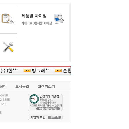
주)한***
빙그레**
순천향***
서울치즈울산동***
센터
오시는길
고객의소리
0758
-3555
120
E