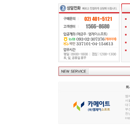
회
엠제
서울
대구
부산
천년
cop