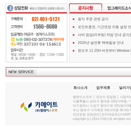
용지 주문 관련 공지
포인트충전, 기간연장 자동 설정 
서버 점검(리부팅) 작업 안내 공지
2026년 설연휴 택배발송 안내
회사소개
업무제휴
딜러가
엠제이소프트 │ 대표자 정일영 │ 사업자번호 :
서울특별시 송파구 중대로 105(가락동, 가락아이디
대구광역시 수성구 동대구로 331(범어3동, 청효정빌
부산 동래구 사직북로 34(사직동 48-20) T : 
천년경영 경영관리│전자세금계산서ASP│PDA.
copyright (c) 2014 카메이트 all rights res