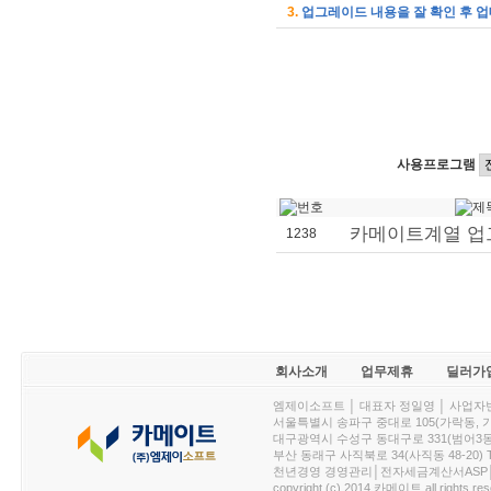
3.
업그레이드 내용을 잘 확인 후 업
사용프로그램
카메이트계열 업
1238
회사소개
업무제휴
딜러가
엠제이소프트 │ 대표자 정일영 │ 사업자번호 :
서울특별시 송파구 중대로 105(가락동, 가락아이디
대구광역시 수성구 동대구로 331(범어3동, 청효정빌
부산 동래구 사직북로 34(사직동 48-20) T : 
천년경영 경영관리│전자세금계산서ASP│PDA.
copyright (c) 2014 카메이트 all rights res