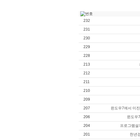
232
231
230
229
228
213
212
211
210
209
207
윈도우7에서 미진
206
윈도우
204
프로그램설치
201
천년경