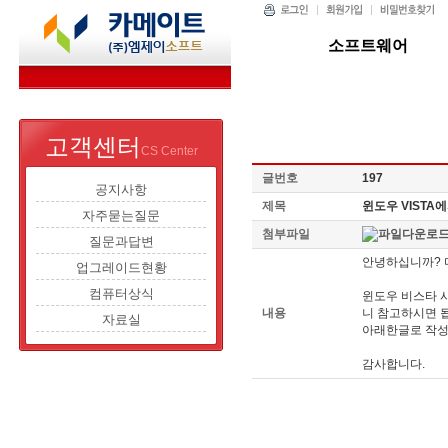
소프트웨어
고객센터
CS Center
글번호
197
공지사항
제목
윈도우 VISTA
자주묻는질문
첨부파일
질문과답변
안녕하십니까? 
업그레이드현황
컴퓨터상식
윈도우 비스타 
내용
니 참고하시면 
자료실
아래한글로 작성
감사합니다.