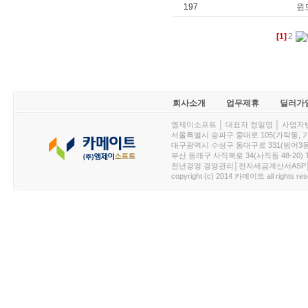
197
윈도
[1]
2
회사소개
업무제휴
딜러가
엠제이소프트 │ 대표자 정일영 │ 사업자번호 :
서울특별시 송파구 중대로 105(가락동, 가락아이디
대구광역시 수성구 동대구로 331(범어3동, 청효정빌
부산 동래구 사직북로 34(사직동 48-20) T : 
천년경영 경영관리│전자세금계산서ASP│PDA.
copyright (c) 2014 카메이트 all rights res